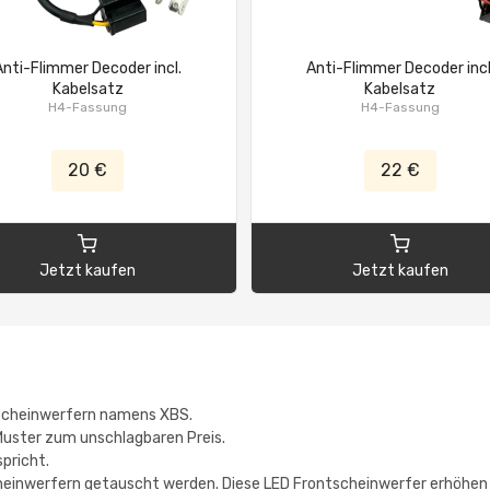
Anti-Flimmer Decoder incl.
Anti-Flimmer Decoder incl
Kabelsatz
Kabelsatz
H4-Fassung
H4-Fassung
20 €
22 €
Jetzt kaufen
Jetzt kaufen
-Scheinwerfern namens XBS.
 Muster zum unschlagbaren Preis.
spricht.
einwerfern getauscht werden. Diese LED Frontscheinwerfer erhöhen di