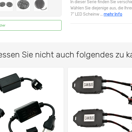
In dieser Serie finden Sie versc
Wählen Sie diejenige aus, die Ih
7" LED Scheinw ...
mehr Info
lder
essen Sie nicht auch folgendes zu k