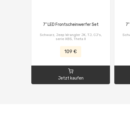
7" LED Frontscheinwerfer Set
7"
Schwarz, Jeep Wrangler JK, TJ, CJ's,
Schw
serie XBS, Theta II
109 €
Jetzt kaufen