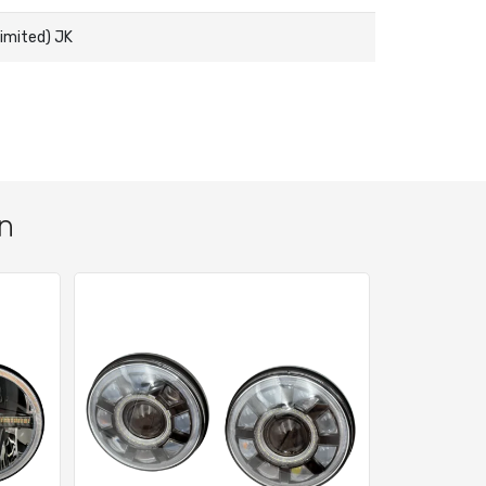
imited) JK
n