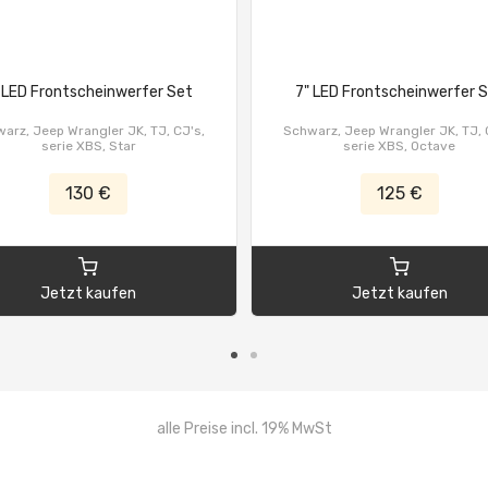
 LED Frontscheinwerfer Set
7" LED Frontscheinwerfer 
arz, Jeep Wrangler JK, TJ, CJ's,
Schwarz, Jeep Wrangler JK, TJ, 
serie XBS, Star
serie XBS, Octave
130 €
125 €
Jetzt kaufen
Jetzt kaufen
alle Preise incl. 19% MwSt