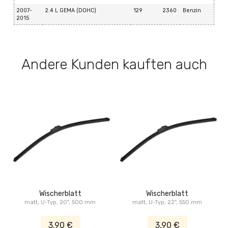
2007-
2.4 L GEMA (DOHC)
129
2360
Benzin
2015
Andere Kunden kauften auch
Wischerblatt
Wischerblatt
matt, U-Typ, 20", 500 mm
matt, U-Typ, 22", 550 mm
3,90 €
3,90 €