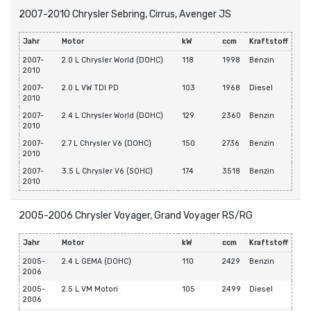
2007-2010 Chrysler Sebring, Cirrus, Avenger JS
Jahr
Motor
kW
ccm
Kraftstoff
2007-
2.0 L Chrysler World (DOHC)
118
1998
Benzin
2010
2007-
2.0 L VW TDI PD
103
1968
Diesel
2010
2007-
2.4 L Chrysler World (DOHC)
129
2360
Benzin
2010
2007-
2.7 L Chrysler V6 (DOHC)
150
2736
Benzin
2010
2007-
3.5 L Chrysler V6 (SOHC)
174
3518
Benzin
2010
2005-2006 Chrysler Voyager, Grand Voyager RS/RG
Jahr
Motor
kW
ccm
Kraftstoff
2005-
2.4 L GEMA (DOHC)
110
2429
Benzin
2006
2005-
2.5 L VM Motori
105
2499
Diesel
2006