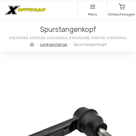
Menu
Einkaufswagen
Spurstangenkopf
5183761AD, 5103320, 5103320AA, 5103320AB, 5183761, 5183761AA,
5183761AB, 5183761AC, 68014944, 68014944AA, 68033477,
Lenkgestänge
Spurstangenkopf
68033477AA, 68141058, 68141058AA