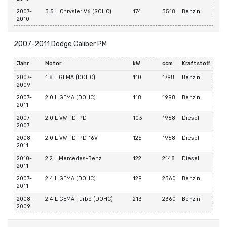
2007-
3.5 L Chrysler V6 (SOHC)
174
3518
Benzin
2010
2007-2011 Dodge Caliber PM
Jahr
Motor
kW
ccm
Kraftstoff
2007-
1.8 L GEMA (DOHC)
110
1798
Benzin
2009
2007-
2.0 L GEMA (DOHC)
118
1998
Benzin
2011
2007-
2.0 L VW TDI PD
103
1968
Diesel
2007
2008-
2.0 L VW TDI PD 16V
125
1968
Diesel
2011
2010-
2.2 L Mercedes-Benz
122
2148
Diesel
2011
2007-
2.4 L GEMA (DOHC)
129
2360
Benzin
2011
2008-
2.4 L GEMA Turbo (DOHC)
213
2360
Benzin
2009