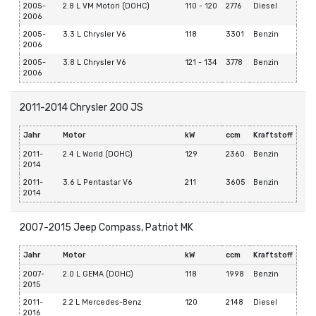
2005-
2.8 L VM Motori (DOHC)
110 - 120
2776
Diesel
2006
2005-
3.3 L Chrysler V6
118
3301
Benzin
2006
2005-
3.8 L Chrysler V6
121 - 134
3778
Benzin
2006
2011-2014 Chrysler 200 JS
Jahr
Motor
kW
ccm
Kraftstoff
2011-
2.4 L World (DOHC)
129
2360
Benzin
2014
2011-
3.6 L Pentastar V6
211
3605
Benzin
2014
2007-2015 Jeep Compass, Patriot MK
Jahr
Motor
kW
ccm
Kraftstoff
2007-
2.0 L GEMA (DOHC)
118
1998
Benzin
2015
2011-
2.2 L Mercedes-Benz
120
2148
Diesel
2016