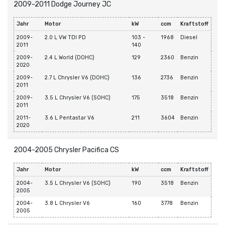
2009-2011 Dodge Journey JC
Jahr
Motor
kW
ccm
Kraftstoff
2009-
2.0 L VW TDI PD
103 -
1968
Diesel
2011
140
2009-
2.4 L World (DOHC)
129
2360
Benzin
2020
2009-
2.7 L Chrysler V6 (DOHC)
136
2736
Benzin
2011
2009-
3.5 L Chrysler V6 (SOHC)
175
3518
Benzin
2011
2011-
3.6 L Pentastar V6
211
3604
Benzin
2020
2004-2005 Chrysler Pacifica CS
Jahr
Motor
kW
ccm
Kraftstoff
2004-
3.5 L Chrysler V6 (SOHC)
190
3518
Benzin
2005
2004-
3.8 L Chrysler V6
160
3778
Benzin
2005