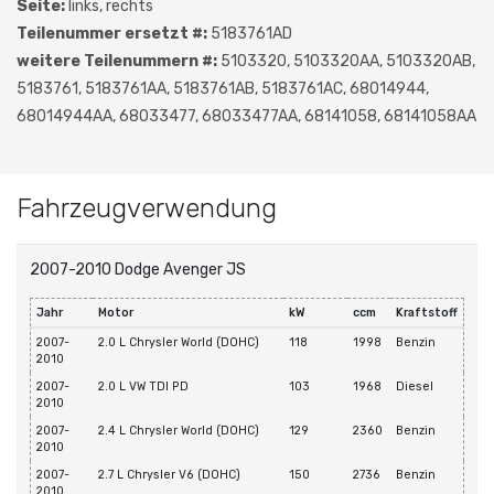
Seite:
links, rechts
Teilenummer ersetzt #:
5183761AD
weitere Teilenummern #:
5103320, 5103320AA, 5103320AB,
5183761, 5183761AA, 5183761AB, 5183761AC, 68014944,
68014944AA, 68033477, 68033477AA, 68141058, 68141058AA
Fahrzeugverwendung
2007-2010 Dodge Avenger JS
Jahr
Motor
kW
ccm
Kraftstoff
2007-
2.0 L Chrysler World (DOHC)
118
1998
Benzin
2010
2007-
2.0 L VW TDI PD
103
1968
Diesel
2010
2007-
2.4 L Chrysler World (DOHC)
129
2360
Benzin
2010
2007-
2.7 L Chrysler V6 (DOHC)
150
2736
Benzin
2010