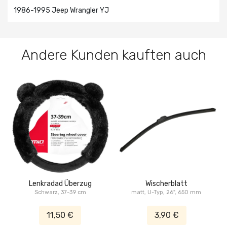
1986-1995 Jeep Wrangler YJ
Andere Kunden kauften auch
Lenkradad Überzug
Wischerblatt
Schwarz, 37-39 cm
matt, U-Typ, 26", 650 mm
11,50 €
3,90 €